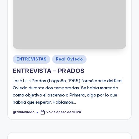
Publicado
ENTREVISTAS
Real Oviedo
en
ENTREVISTA – PRADOS
José Luis Prados (Logroño, 1955) formó parte del Real
Oviedo durante dos temporadas. Se había marcado
como objetivo el ascenso a Primera, algo por lo que
habría que esperar. Hablamos…
gradaoviedo
25 de enero de 2024
Publicado
por