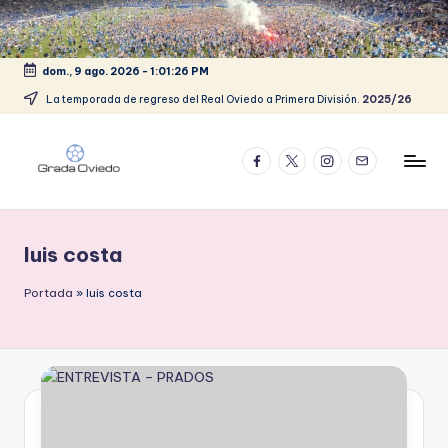
Saltar
al
dom., 9 ago. 2026
-
1:01:26 PM
contenido
La temporada de regreso del Real Oviedo a Primera División.
2025/26
Facebook
Twitter
Instagram
Correo
electrónico
luis costa
Portada
»
luis costa