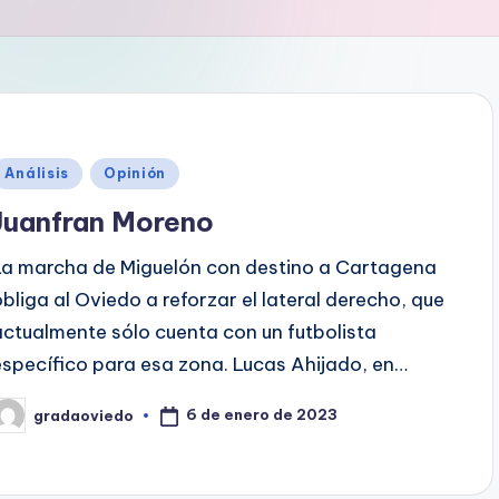
Publicado
Análisis
Opinión
en
Juanfran Moreno
La marcha de Miguelón con destino a Cartagena
obliga al Oviedo a reforzar el lateral derecho, que
actualmente sólo cuenta con un futbolista
específico para esa zona. Lucas Ahijado, en…
6 de enero de 2023
gradaoviedo
ublicado
or