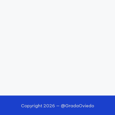
Copyright 2026 —
@GradaOviedo